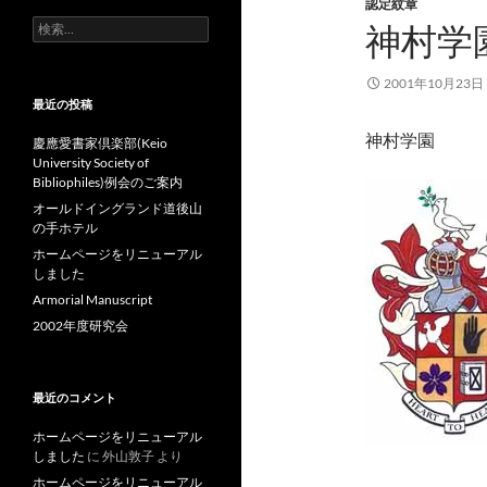
認定紋章
検
神村学
索:
2001年10月23日
最近の投稿
神村学園
慶應愛書家倶楽部(Keio
University Society of
Bibliophiles)例会のご案内
オールドイングランド道後山
の手ホテル
ホームページをリニューアル
しました
Armorial Manuscript
2002年度研究会
最近のコメント
ホームページをリニューアル
しました
に
外山敦子
より
ホームページをリニューアル