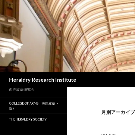
コ
ン
テ
ン
ツ
へ
ス
キ
ッ
プ
検
Heraldry Research Institute
索
西洋紋章研究会
COLLEGE OF ARMS（英国紋章
院）
月別アーカイブ: 
THE HERALDRY SOCIETY