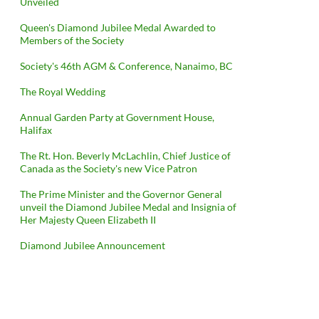
Unveiled
Queen's Diamond Jubilee Medal Awarded to
Members of the Society
Society's 46th AGM & Conference, Nanaimo, BC
The Royal Wedding
Annual Garden Party at Government House,
Halifax
The Rt. Hon. Beverly McLachlin, Chief Justice of
Canada as the Society's new Vice Patron
The Prime Minister and the Governor General
unveil the Diamond Jubilee Medal and Insignia of
Her Majesty Queen Elizabeth II
Diamond Jubilee Announcement